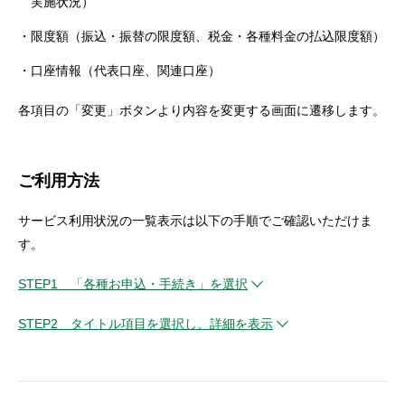
実施状況）
セキュリティ
限度額（振込・振替の限度額、税金・各種料金の払込限度額）
口座情報（代表口座、関連口座）
使い方
各項目の「変更」ボタンより内容を変更する画面に遷移します。
困った時は
ご利用方法
サービス利用状況の一覧表示は以下の手順でご確認いただけま
す。
STEP1 「各種お申込・手続き」を選択
STEP2 タイトル項目を選択し、詳細を表示