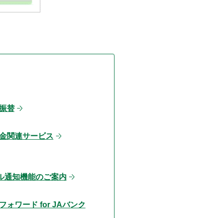
振替
金関連サービス
ル通知機能のご案内
ォワード for JAバンク