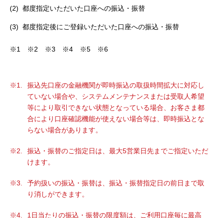
セキュリティ
都度指定いただいた口座への振込・振替
都度指定後にご登録いただいた口座への振込・振替
使い方
※1 ※2 ※3 ※4 ※5 ※6
困った時は
振込先口座の金融機関が即時振込の取扱時間拡大に対応し
ていない場合や、システムメンテナンスまたは受取人希望
等により取引できない状態となっている場合、お客さま都
合により口座確認機能が使えない場合等は、即時振込とな
らない場合があります。
振込・振替のご指定日は、最大5営業日先までご指定いただ
けます。
予約扱いの振込・振替は、振込・振替指定日の前日まで取
り消しができます。
1日当たりの振込・振替の限度額は、ご利用口座毎に最高