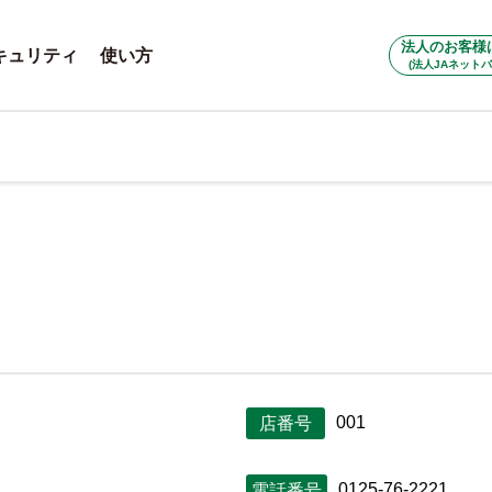
法人のお客様
キュリティ
使い方
(法人JAネットバ
001
店番号
0125-76-2221
電話番号