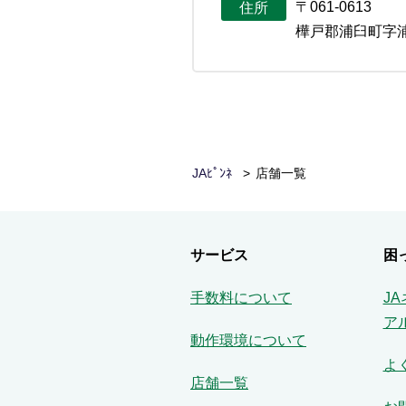
〒061-0613
住所
樺戸郡浦臼町字浦
JAﾋﾟﾝﾈ
店舗一覧
サービス
困
手数料について
J
ア
動作環境について
よ
店舗一覧