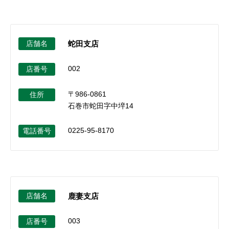
セキュリティ
使い方
店舗名
蛇田支店
002
店番号
困った時は
〒986-0861
住所
石巻市蛇田字中埣14
0225-95-8170
電話番号
店舗名
鹿妻支店
003
店番号