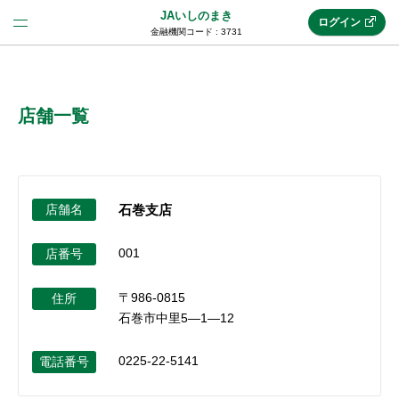
JAいしのまき
ログイン
金融機関コード : 3731
法人のお客様はこちら
(法人JAネットバンク)
店舗一覧
新規申込み
店舗名
石巻支店
JAネットバンクトップ
001
店番号
〒986-0815
メリット
住所
石巻市中里5―1―12
機能・サービス
0225-22-5141
電話番号