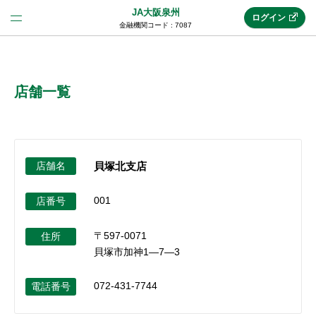
JA大阪泉州
ログイン
金融機関コード : 7087
法人のお客様はこちら
(法人JAネットバンク)
店舗一覧
新規申込み
店舗名
貝塚北支店
JAネットバンクトップ
001
店番号
〒597-0071
メリット
住所
貝塚市加神1―7―3
機能・サービス
072-431-7744
電話番号