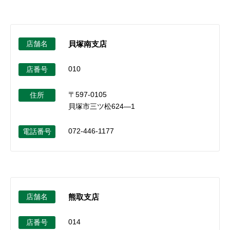
セキュリティ
使い方
店舗名
貝塚南支店
010
店番号
困った時は
〒597-0105
住所
貝塚市三ツ松624―1
072-446-1177
電話番号
店舗名
熊取支店
014
店番号