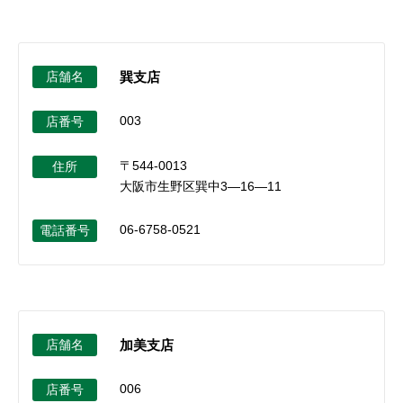
セキュリティ
使い方
店舗名
巽支店
003
店番号
困った時は
〒544-0013
住所
大阪市生野区巽中3―16―11
06-6758-0521
電話番号
店舗名
加美支店
006
店番号