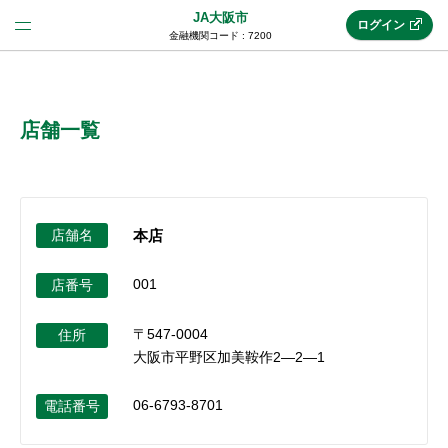
JA大阪市
ログイン
金融機関コード : 7200
法人のお客様はこちら
(法人JAネットバンク)
店舗一覧
新規申込み
店舗名
本店
JAネットバンクトップ
001
店番号
〒547-0004
メリット
住所
大阪市平野区加美鞍作2―2―1
機能・サービス
06-6793-8701
電話番号