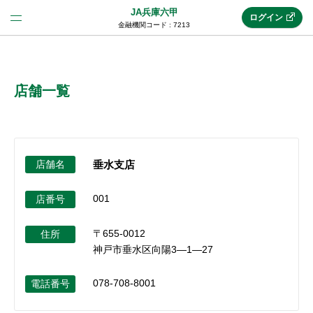
JA兵庫六甲
ログイン
金融機関コード : 7213
法人のお客様はこちら
(法人JAネットバンク)
店舗一覧
新規申込み
店舗名
垂水支店
JAネットバンクトップ
001
店番号
〒655-0012
メリット
住所
神戸市垂水区向陽3―1―27
機能・サービス
078-708-8001
電話番号