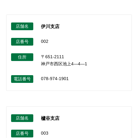
セキュリティ
使い方
店舗名
伊川支店
002
店番号
困った時は
〒651-2111
住所
神戸市西区池上4―4―1
078-974-1901
電話番号
店舗名
櫨谷支店
003
店番号