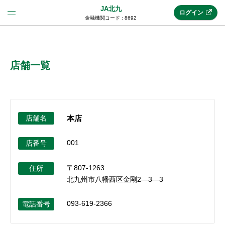
JA北九
ログイン
金融機関コード : 8692
法人のお客様はこちら
(法人JAネットバンク)
店舗一覧
新規申込み
店舗名
本店
JAネットバンクトップ
001
店番号
〒807-1263
メリット
住所
北九州市八幡西区金剛2―3―3
機能・サービス
093-619-2366
電話番号