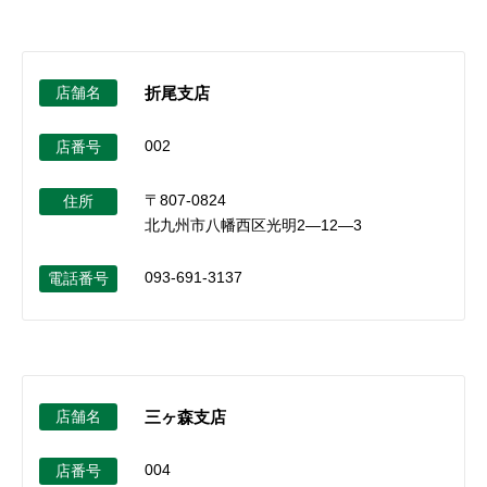
セキュリティ
使い方
店舗名
折尾支店
002
店番号
困った時は
〒807-0824
住所
北九州市八幡西区光明2―12―3
093-691-3137
電話番号
店舗名
三ヶ森支店
004
店番号