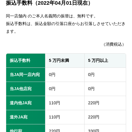
振込手数料（2022年04月01日現在）
セキュリティ
同一店舗内 のご本人名義間の振替は、無料です。
使い方
振込手数料は、振込金額の引落口座からお引落しさせていただき
ます。
困った時は
（消費税込）
振込手数料
5 万円未満
5 万円以上
当JA同一店内宛
0円
0円
当JA他店宛
0円
0円
道内他JA宛
110円
220円
道外JA宛
110円
220円
他行宛
220円
330円