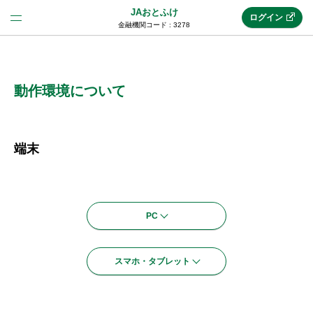
JAおとふけ
ログイン
金融機関コード : 3278
法人のお客様はこちら
(法人JAネットバンク)
動作環境について
新規申込み
端末
JAネットバンクトップ
PC
メリット
スマホ・タブレット
機能・サービス