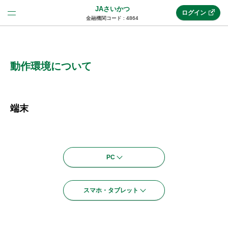
JAさいかつ
ログイン
金融機関コード : 4864
法人のお客様はこちら
(法人JAネットバンク)
動作環境について
新規申込み
端末
JAネットバンクトップ
PC
メリット
スマホ・タブレット
機能・サービス