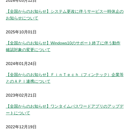
2026年03月12日
セキュリティ
【全国からのお知らせ】システム更改に伴うサービス一時休止の
お知らせについて
使い方
2025年10月01日
困った時は
【全国からのお知らせ】Windows10のサポート終了に伴う動作
確認対象の変更について
2024年01月24日
【全国からのお知らせ】ＦｉｎＴｅｃｈ（フィンテック）企業等
とのＡＰＩ連携について
2023年02月21日
【全国からのお知らせ】ワンタイムパスワードアプリのアップデ
ートについて
2022年12月19日