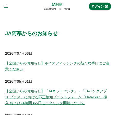
JA阿寒
ログイン
金融機関コード : 3338
法人のお客様はこちら
(法人JAネットバンク)
JA阿寒からのお知らせ
新規申込み
2026年07月06日
【全国からのお知らせ】ボイスフィッシングの新たな手口にご注
意ください
JAネットバンクトップ
2026年05月01日
メリット
【全国からのお知らせ】「JAネットバンク」・「JAバンクアプ
リ プラス」における不正検知プラットフォーム「Detecker」導
機能・サービス
入 および24時間365日モニタリング開始について