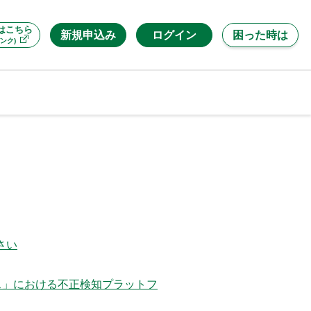
はこちら
新規申込み
ログイン
困った時は
ンク)
さい
ス」における不正検知プラットフ