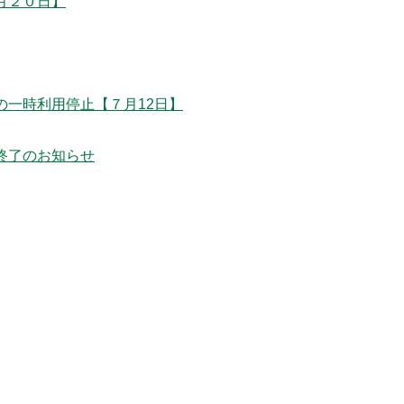
月２０日】
一時利用停止【７月12日】
終了のお知らせ