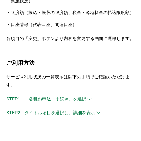
実施状況）
セキュリティ
限度額（振込・振替の限度額、税金・各種料金の払込限度額）
口座情報（代表口座、関連口座）
使い方
各項目の「変更」ボタンより内容を変更する画面に遷移します。
困った時は
ご利用方法
サービス利用状況の一覧表示は以下の手順でご確認いただけま
す。
STEP1 「各種お申込・手続き」を選択
STEP2 タイトル項目を選択し、詳細を表示