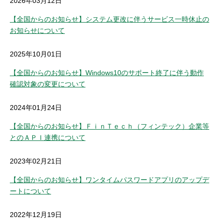
2026年03月12日
セキュリティ
【全国からのお知らせ】システム更改に伴うサービス一時休止の
お知らせについて
使い方
2025年10月01日
困った時は
【全国からのお知らせ】Windows10のサポート終了に伴う動作
確認対象の変更について
2024年01月24日
【全国からのお知らせ】ＦｉｎＴｅｃｈ（フィンテック）企業等
とのＡＰＩ連携について
2023年02月21日
【全国からのお知らせ】ワンタイムパスワードアプリのアップデ
ートについて
2022年12月19日