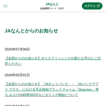
JAなんと
ログイン
金融機関コード : 5927
法人のお客様はこちら
(法人JAネットバンク)
JAなんとからのお知らせ
新規申込み
2026年07月06日
【全国からのお知らせ】ボイスフィッシングの新たな手口にご注
意ください
JAネットバンクトップ
2026年05月01日
メリット
【全国からのお知らせ】「JAネットバンク」・「JAバンクアプ
リ プラス」における不正検知プラットフォーム「Detecker」導
機能・サービス
入 および24時間365日モニタリング開始について