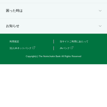
セキュリティ
困った時は
使い方
お知らせ
困った時は
利用規定
当サイトご利用にあたって
法人JAネットバンク
JAバンク
Copyright(c) The Norinchukin Bank All Rights Reserved