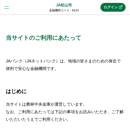
JA松山市
ログイン
金融機関コード : 8425
法人のお客様はこちら
(法人JAネットバンク)
当サイトのご利用にあたって
新規申込み
JAバンク（JAネットバンク）は、地域の皆さまのための身近で
便利で安心な金融機関です。
JAネットバンクトップ
はじめに
メリット
当サイトは農林中央金庫が運営しています。
なお、ご利用にあたっては下記の事項をお読みいただき、ご了解
機能・サービス
いただいたうえでご利用ください。