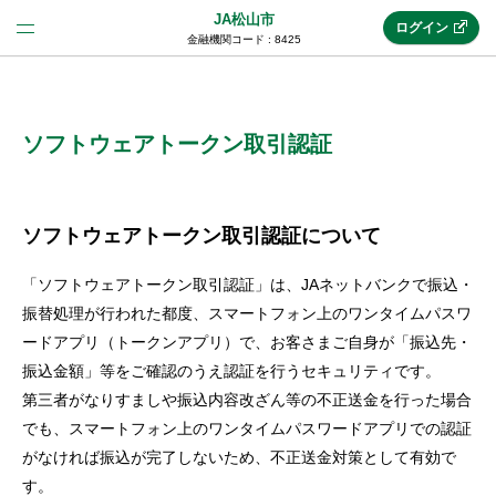
JA松山市
ログイン
金融機関コード : 8425
法人のお客様はこちら
(法人JAネットバンク)
ソフトウェアトークン取引認証
新規申込み
ソフトウェアトークン取引認証について
「ソフトウェアトークン取引認証」は、JAネットバンクで振込・
JAネットバンクトップ
振替処理が行われた都度、スマートフォン上のワンタイムパスワ
ードアプリ（トークンアプリ）で、お客さまご自身が「振込先・
振込金額」等をご確認のうえ認証を行うセキュリティです。
メリット
第三者がなりすましや振込内容改ざん等の不正送金を行った場合
でも、スマートフォン上のワンタイムパスワードアプリでの認証
機能・サービス
がなければ振込が完了しないため、不正送金対策として有効で
す。