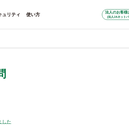
法人のお客様
キュリティ
使い方
(法人JAネットバ
問
ました