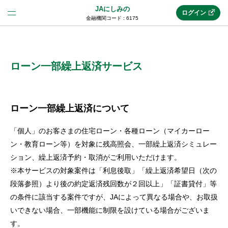
JAにしみの
ログイン
金融機関コード : 6175
法人のお客様はこちら
(法人JAネットバンク)
ローン一部繰上返済サービス
新規申込み
ローン一部繰上返済について
「個人」のお客さまの住宅ローン・各種ローン（マイカーロー
JAネットバンクトップ
ン・教育ローン等）を対象に残高照会、一部繰上返済シミュレー
ション、繰上返済予約・取消がご利用いただけます。
※本サービスの対象案件は「利息後取」「繰上返済希望日（次の
メリット
段落参照）より後の約定返済残回数が２回以上」「証書貸付」等
の条件に該当する案件ですが、JAによって異なる場合や、お取扱
機能・サービス
いできない場合、一部機能に制限を設けている場合がございま
す。