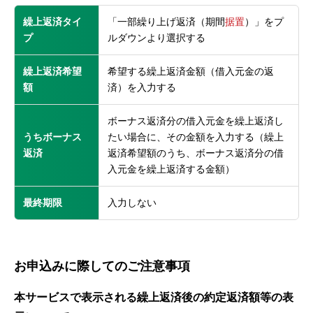
繰上返済タイ
「一部繰り上げ返済（期間
据置
）」をプ
プ
ルダウンより選択する
繰上返済希望
希望する繰上返済金額（借入元金の返
額
済）を入力する
ボーナス返済分の借入元金を繰上返済し
うちボーナス
たい場合に、その金額を入力する（繰上
返済
返済希望額のうち、ボーナス返済分の借
入元金を繰上返済する金額）
最終期限
入力しない
お申込みに際してのご注意事項
本サービスで表示される繰上返済後の約定返済額等の表