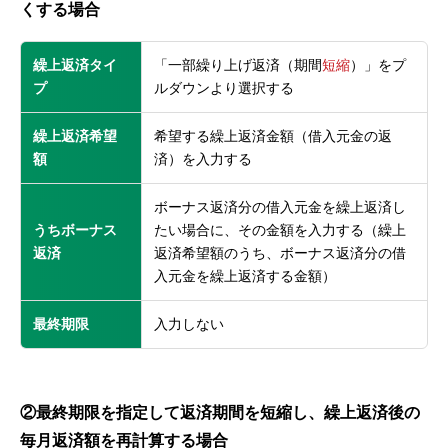
くする場合
繰上返済タイ
「一部繰り上げ返済（期間
短縮
）」をプ
プ
ルダウンより選択する
繰上返済希望
希望する繰上返済金額（借入元金の返
額
済）を入力する
ボーナス返済分の借入元金を繰上返済し
うちボーナス
たい場合に、その金額を入力する（繰上
返済
返済希望額のうち、ボーナス返済分の借
入元金を繰上返済する金額）
最終期限
入力しない
②最終期限を指定して返済期間を短縮し、繰上返済後の
毎月返済額を再計算する場合