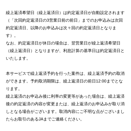
セキュリティ
繰上返済希望日（繰上返済日）は約定返済日が自動設定されます
（「次回約定返済日の3営業日前の前日」までのお申込みは次回
使い方
約定返済日、以降のお申込みは次々回の約定返済日となりま
す）。
困った時は
なお、約定返済日が休日の場合は、翌営業日が繰上返済希望日
（繰上返済日）となりますが、利息計算の基準日は約定返済日と
いたします。
本サービスで繰上返済予約を行った案件は、繰上返済予約の取消
ができます。予約取消期限は、繰上返済日の前日12:00までとな
ります。
繰上返済のお申込み後に利率の変更等があった場合は、繰上返済
後の約定返済の内容が変更または、繰上返済のお申込みが取り消
しとなる場合がございます。取消内容にご不明な点がございまし
たらお取引のあるJAまでご連絡ください。