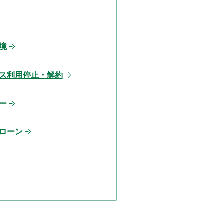
境
ス利用停止・解約
ー
ローン