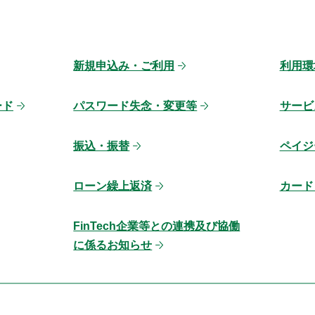
新規申込み・ご利用
利用環
ード
パスワード失念・変更等
サービ
振込・振替
ペイジ
ローン繰上返済
カード
FinTech企業等との連携及び協働
に係るお知らせ