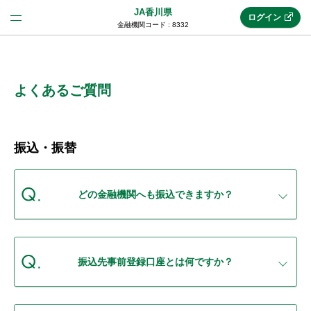
JA香川県
ログイン
金融機関コード : 8332
法人のお客様はこちら
(法人JAネットバンク)
よくあるご質問
新規申込み
振込・振替
JAネットバンクトップ
どの金融機関へも振込できますか？
メリット
振込先事前登録口座とは何ですか？
機能・サービス