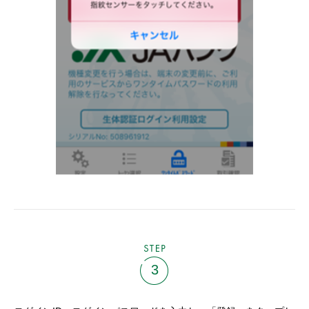
STEP
3