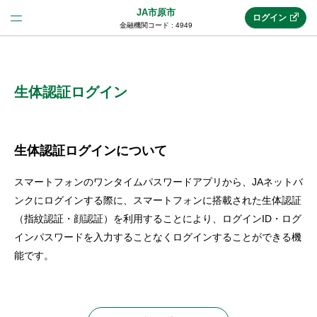
JA市原市
ログイン
金融機関コード : 4949
法人のお客様はこちら
(法人JAネットバンク)
生体認証ログイン
新規申込み
生体認証ログインについて
スマートフォンのワンタイムパスワードアプリから、JAネットバ
JAネットバンクトップ
ンクにログインする際に、スマートフォンに搭載された生体認証
（指紋認証・顔認証）を利用することにより、ログインID・ログ
インパスワードを入力することなくログインすることができる機
メリット
能です。
機能・サービス