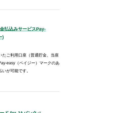
金払込みサービスPay-
ー)
いたご利用口座（普通貯金、当座
y-easy（ペイジー）マークのあ
払いが可能です。
ド for JAバンク