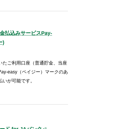
金払込みサービスPay-
ー)
いたご利用口座（普通貯金、当座
y-easy（ペイジー）マークのあ
払いが可能です。
ド for JAバンク