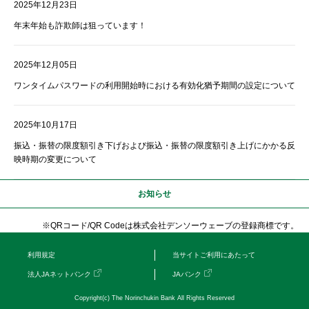
2025年12月23日
年末年始も詐欺師は狙っています！
2025年12月05日
ワンタイムパスワードの利用開始時における有効化猶予期間の設定について
2025年10月17日
振込・振替の限度額引き下げおよび振込・振替の限度額引き上げにかかる反
映時期の変更について
お知らせ
※QRコード/QR Codeは株式会社デンソーウェーブの登録商標です。
利用規定
当サイトご利用にあたって
法人JAネットバンク
JAバンク
Copyright(c) The Norinchukin Bank All Rights Reserved