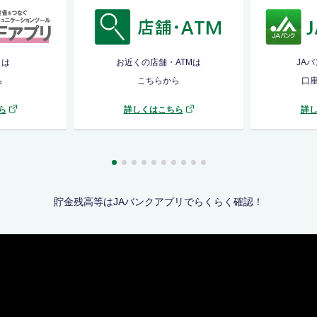
リは
お近くの店舗・ATMは
JA
ら
こちらから
口
ら
詳しくはこちら
詳
貯金残高等はJAバンクアプリでらくらく確認！