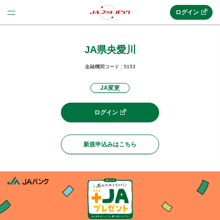
ログイン
JA県央愛川
法人のお客様はこちら
(法人JAネットバンク)
金融機関コード : 5153
JA変更
新規申込み
ログイン
JAネットバンクトップ
新規申込みはこちら
メリット
機能・サービス