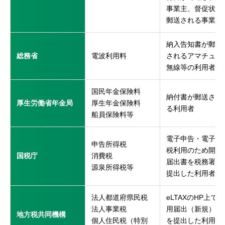
事業主、督促状が
郵送される事業主
納入告知書が郵送
総務省
電波利用料
されるアマチュア
無線等の利用者
国民年金保険料
納付書が郵送され
厚生労働省年金局
厚生年金保険料
る利用者
船員保険料等
電子申告・電子納
申告所得税
税利用のため開始
国税庁
消費税
届出書を税務署に
源泉所得税等
提出した利用者
※
法人都道府県民税
eLTAXのHP上で利
法人事業税
用届出（新規）
地方税共同機構
個人住民税（特別
を提出した利用者