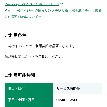
セキュリティ
Pay-easy（ペイジー）ホームページ
Pay-easy(ペイジー)の情報リンクを取り扱う電子決済等代行業者
との契約締結について
使い方
困った時は
ご利用条件
JAネットバンクのご利用契約が必要になります。
払込限度額は
こちら
をご参照ください。
ご利用可能時間
曜日・日付
サービス時間帯
平日・土曜・祝日
00:40～23:40