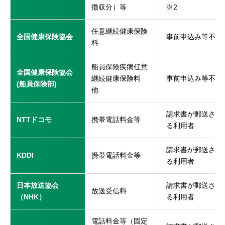
徴収分）等
※2
任意継続健康保険
全国健康保険協会
事前申込み等不要
料
船員保険疾病任意
全国健康保険協会
継続健康保険料
事前申込み等不要
(船員保険部)
他
請求書が郵送され
NTTドコモ
携帯電話料金等
る利用者
請求書が郵送され
KDDI
携帯電話料金等
る利用者
日本放送協会
請求書が郵送され
放送受信料
（NHK）
る利用者
電話料金等（固定