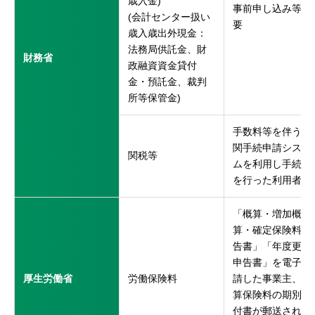
歳入金)
事前申し込み等不
(会計センター扱い
要
歳入歳出外現金：
法務局供託金、財
財務省
政融資資金貸付
金・預託金、裁判
所等保管金)
手数料等を伴う税
関手続申請システ
関税等
ムを利用し手続き
を行った利用者
「概算・増加概
算・確定保険料申
告書」「年度更新
申告書」を電子申
厚生労働省
労働保険料
請した事業主、概
算保険料の期別納
付書が郵送される