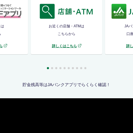
リは
お近くの店舗・ATMは
JA
ら
こちらから
口
ら
詳しくはこちら
詳
貯金残高等はJAバンクアプリでらくらく確認！