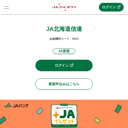
ログイン
JA北海道信連
法人のお客様はこちら
(法人JAネットバンク)
金融機関コード : 3001
JA変更
新規申込み
ログイン
JAネットバンクトップ
新規申込みはこちら
メリット
機能・サービス