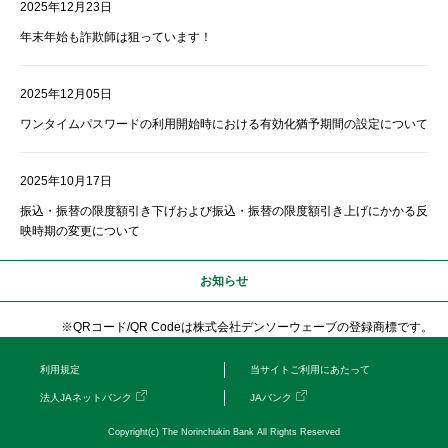
2025年12月23日
年末年始も詐欺師は狙っています！
2025年12月05日
ワンタイムパスワードの利用開始時における有効化猶予期間の設定について
2025年10月17日
振込・振替の限度額引き下げおよび振込・振替の限度額引き上げにかかる反
映時期の変更について
お知らせ
※QRコード/QR Codeは株式会社デンソーウェーブの登録商標です。
利用規定
当サイトご利用にあたって
法人JAネットバンク
JAバンク
Copyright(c) The Norinchukin Bank All Rights Reserved