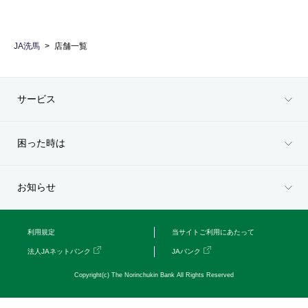
セキュリティ
JA洗馬
店舗一覧
使い方
困った時は
サービス
困った時は
お知らせ
利用規定
当サイトご利用にあたって
法人JAネットバンク
JAバンク
Copyright(c) The Norinchukin Bank All Rights Reserved