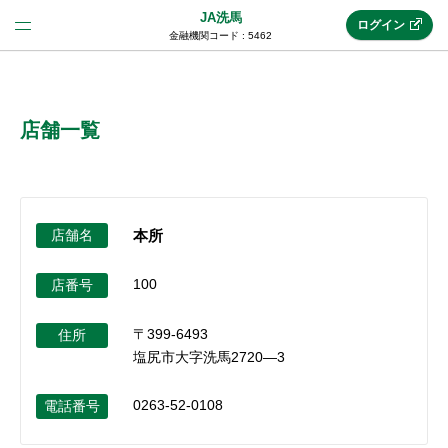
JA洗馬
ログイン
金融機関コード : 5462
法人のお客様はこちら
(法人JAネットバンク)
店舗一覧
新規申込み
店舗名
本所
JAネットバンクトップ
100
店番号
〒399-6493
メリット
住所
塩尻市大字洗馬2720―3
機能・サービス
0263-52-0108
電話番号