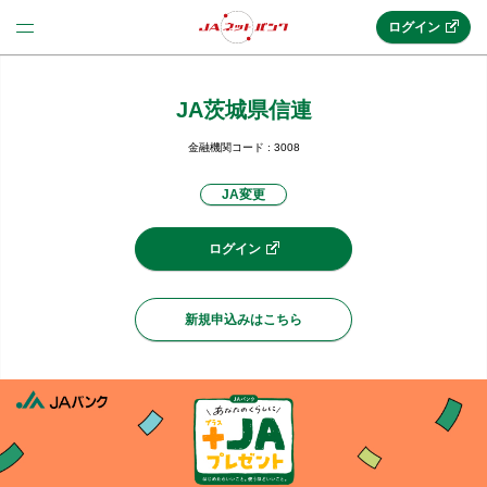
ログイン
JA茨城県信連
法人のお客様はこちら
(法人JAネットバンク)
金融機関コード : 3008
JA変更
新規申込み
ログイン
JAネットバンクトップ
新規申込みはこちら
メリット
機能・サービス