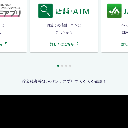
リは
お近くの店舗・ATMは
JA
ら
こちらから
口
ら
詳しくはこちら
詳
貯金残高等はJAバンクアプリでらくらく確認！