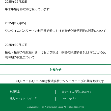
2025年12月23日
年末年始も詐欺師は狙っています！
2025年12月05日
ワンタイムパスワードの利用開始時における有効化猶予期間の設定について
2025年10月17日
振込・振替の限度額引き下げおよび振込・振替の限度額引き上げにかかる反
映時期の変更について
お知らせ
※QRコード/QR Codeは株式会社デンソーウェーブの登録商標です。
利用規定
当サイトご利用にあたって
法人JAネットバンク
JAバンク
Copyright(c) The Norinchukin Bank All Rights Reserved