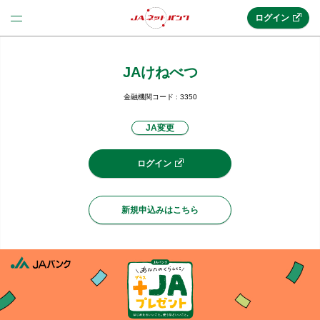
ログイン
JAけねべつ
法人のお客様はこちら
(法人JAネットバンク)
金融機関コード : 3350
JA変更
新規申込み
ログイン
JAネットバンクトップ
新規申込みはこちら
メリット
機能・サービス