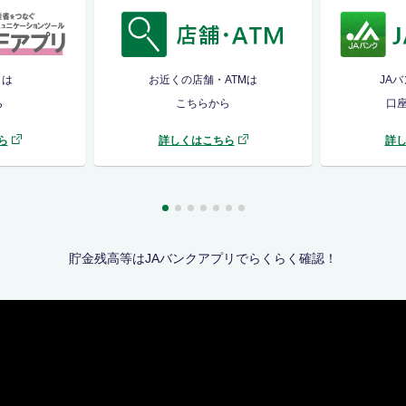
リは
お近くの店舗・ATMは
JA
ら
こちらから
口
ら
詳しくはこちら
詳
貯金残高等はJAバンクアプリでらくらく確認！