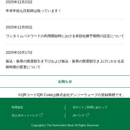
2025年12月23日
年末年始も詐欺師は狙っています！
2025年12月05日
ワンタイムパスワードの利用開始時における有効化猶予期間の設定について
2025年10月17日
振込・振替の限度額引き下げおよび振込・振替の限度額引き上げにかかる反
映時期の変更について
お知らせ
※QRコード/QR Codeは株式会社デンソーウェーブの登録商標です。
利用規定
当サイトご利用にあたって
法人JAネットバンク
JAバンク
Copyright(c) The Norinchukin Bank All Rights Reserved