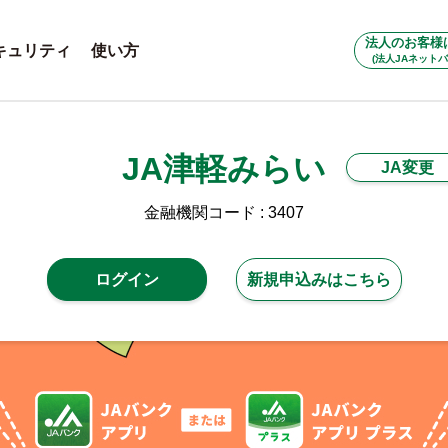
法人のお客様
キュリティ
使い方
(法人JAネットバ
JA津軽みらい
JA変更
金融機関コード : 3407
ログイン
新規申込みはこちら