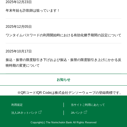
2025年12月23日
年末年始も詐欺師は狙っています！
2025年12月05日
ワンタイムパスワードの利用開始時における有効化猶予期間の設定について
2025年10月17日
振込・振替の限度額引き下げおよび振込・振替の限度額引き上げにかかる反
映時期の変更について
お知らせ
※QRコード/QR Codeは株式会社デンソーウェーブの登録商標です。
利用規定
当サイトご利用にあたって
法人JAネットバンク
JAバンク
Copyright(c) The Norinchukin Bank All Rights Reserved