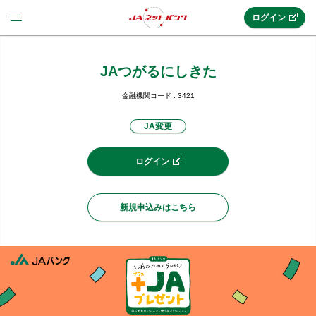
ログイン
JAつがるにしきた
法人のお客様はこちら
(法人JAネットバンク)
金融機関コード : 3421
JA変更
新規申込み
ログイン
JAネットバンクトップ
新規申込みはこちら
メリット
機能・サービス