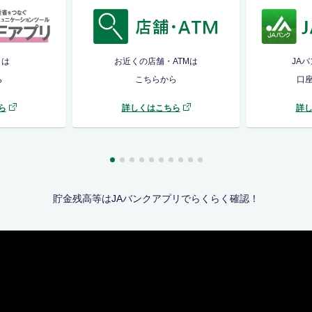
リは
お近くの店舗・ATMは
JA
ら
こちらから
口
ら
詳しくはこちら
詳
貯金残高等はJAバンクアプリでらくらく確認！