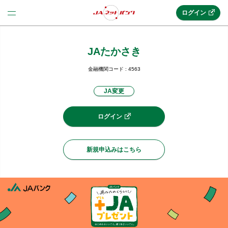
ログイン
JAたかさき
法人のお客様はこちら
(法人JAネットバンク)
金融機関コード : 4563
JA変更
新規申込み
ログイン
JAネットバンクトップ
新規申込みはこちら
メリット
機能・サービス