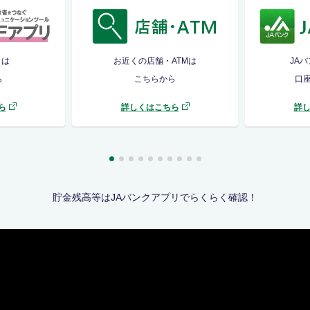
リは
お近くの店舗・ATMは
JA
ら
こちらから
口
ら
詳しくはこちら
詳
貯金残高等はJAバンクアプリでらくらく確認！