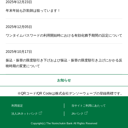
2025年12月23日
年末年始も詐欺師は狙っています！
2025年12月05日
ワンタイムパスワードの利用開始時における有効化猶予期間の設定について
2025年10月17日
振込・振替の限度額引き下げおよび振込・振替の限度額引き上げにかかる反
映時期の変更について
お知らせ
※QRコード/QR Codeは株式会社デンソーウェーブの登録商標です。
利用規定
当サイトご利用にあたって
法人JAネットバンク
JAバンク
Copyright(c) The Norinchukin Bank All Rights Reserved