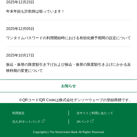
2025年12月23日
年末年始も詐欺師は狙っています！
2025年12月05日
ワンタイムパスワードの利用開始時における有効化猶予期間の設定について
2025年10月17日
振込・振替の限度額引き下げおよび振込・振替の限度額引き上げにかかる反
映時期の変更について
お知らせ
※QRコード/QR Codeは株式会社デンソーウェーブの登録商標です。
利用規定
当サイトご利用にあたって
法人JAネットバンク
JAバンク
Copyright(c) The Norinchukin Bank All Rights Reserved