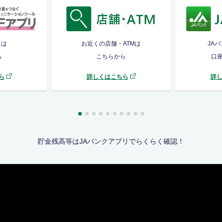
リは
お近くの店舗・ATMは
JA
ら
こちらから
口
ら
詳しくはこちら
詳
貯金残高等はJAバンクアプリでらくらく確認！