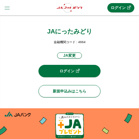
ログイン
JAにったみどり
法人のお客様はこちら
(法人JAネットバンク)
金融機関コード : 4664
JA変更
新規申込み
ログイン
JAネットバンクトップ
新規申込みはこちら
メリット
機能・サービス