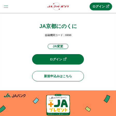
ログイン
JA京都にのくに
法人のお客様はこちら
(法人JAネットバンク)
金融機関コード : 6996
JA変更
新規申込み
ログイン
JAネットバンクトップ
新規申込みはこちら
メリット
機能・サービス