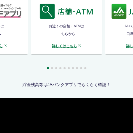
リは
お近くの店舗・ATMは
JA
ら
こちらから
口
ら
詳しくはこちら
詳
貯金残高等はJAバンクアプリでらくらく確認！