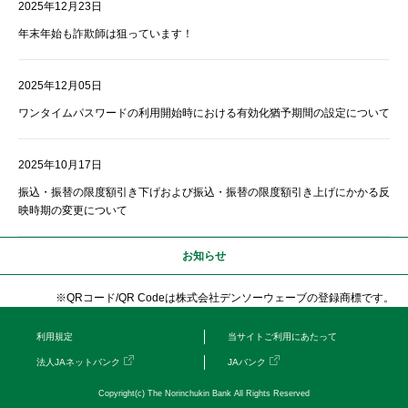
2025年12月23日
年末年始も詐欺師は狙っています！
2025年12月05日
ワンタイムパスワードの利用開始時における有効化猶予期間の設定について
2025年10月17日
振込・振替の限度額引き下げおよび振込・振替の限度額引き上げにかかる反
映時期の変更について
お知らせ
※QRコード/QR Codeは株式会社デンソーウェーブの登録商標です。
利用規定
当サイトご利用にあたって
法人JAネットバンク
JAバンク
Copyright(c) The Norinchukin Bank All Rights Reserved