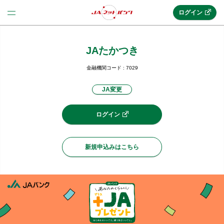
ログイン
JAたかつき
法人のお客様はこちら
(法人JAネットバンク)
金融機関コード : 7029
JA変更
新規申込み
ログイン
JAネットバンクトップ
新規申込みはこちら
メリット
機能・サービス