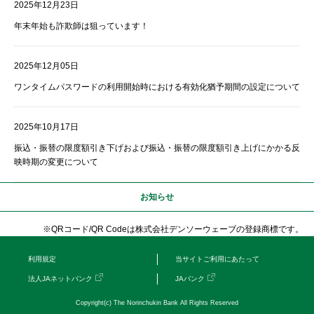
2025年12月23日
年末年始も詐欺師は狙っています！
2025年12月05日
ワンタイムパスワードの利用開始時における有効化猶予期間の設定について
2025年10月17日
振込・振替の限度額引き下げおよび振込・振替の限度額引き上げにかかる反
映時期の変更について
お知らせ
※QRコード/QR Codeは株式会社デンソーウェーブの登録商標です。
利用規定
当サイトご利用にあたって
法人JAネットバンク
JAバンク
Copyright(c) The Norinchukin Bank All Rights Reserved