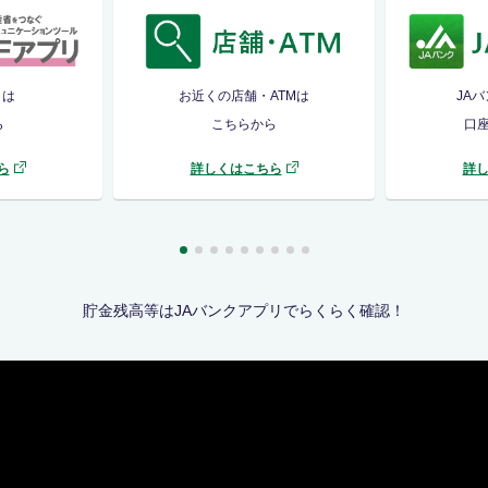
リは
お近くの店舗・ATMは
JA
ら
こちらから
口
ら
詳しくはこちら
詳
貯金残高等はJAバンクアプリでらくらく確認！