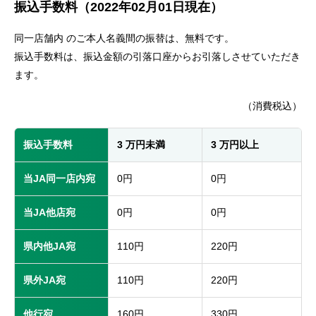
振込手数料（2022年02月01日現在）
セキュリティ
同一店舗内 のご本人名義間の振替は、無料です。
使い方
振込手数料は、振込金額の引落口座からお引落しさせていただき
ます。
困った時は
（消費税込）
振込手数料
3 万円未満
3 万円以上
当JA同一店内宛
0円
0円
当JA他店宛
0円
0円
県内他JA宛
110円
220円
県外JA宛
110円
220円
他行宛
160円
330円