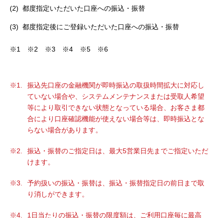
セキュリティ
都度指定いただいた口座への振込・振替
都度指定後にご登録いただいた口座への振込・振替
使い方
※1 ※2 ※3 ※4 ※5 ※6
困った時は
振込先口座の金融機関が即時振込の取扱時間拡大に対応し
ていない場合や、システムメンテナンスまたは受取人希望
等により取引できない状態となっている場合、お客さま都
合により口座確認機能が使えない場合等は、即時振込とな
らない場合があります。
振込・振替のご指定日は、最大5営業日先までご指定いただ
けます。
予約扱いの振込・振替は、振込・振替指定日の前日まで取
り消しができます。
1日当たりの振込・振替の限度額は、ご利用口座毎に最高