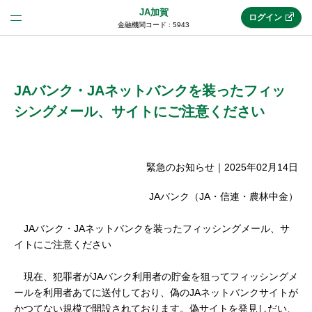
JA加賀
ログイン
金融機関コード : 5943
法人のお客様はこちら
(法人JAネットバンク)
JAバンク・JAネットバンクを装ったフィッ
シングメール、サイトにご注意ください
新規申込み
緊急のお知らせ
｜
2025年02月14日
JAネットバンクトップ
JAバンク（JA・信連・農林中金）
JAバンク・JAネットバンクを装ったフィッシングメール、サ
メリット
イトにご注意ください
現在、犯罪者がJAバンク利用者の貯金を狙ってフィッシングメ
機能・サービス
ールを利用者あてに送付しており、偽のJAネットバンクサイトが
かつてない規模で開設されております。偽サイトを発見しだい、