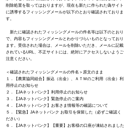
セキュリティ
削除処置を取ってはおりますが、現在も新たに作られた偽サイト
に誘導するフィッシングメールが以下のとおり確認されておりま
す。
使い方
新たに確認されたフィッシングメールの件名等は以下のとおり
で、内容もフィッシングメールとわかりづらいものとなっており
困った時は
ます。受信された場合は、メールを削除いただき、メールに記載
されているURL、不正サイトには、絶対にアクセスしないようご
注意ください。
＜確認されたフィッシングメールの件名＞原文のまま
１．【農業協同組合】振込（出金）、ＡＴＭのご利用（出金）利
用停止のお知らせ
２．【JAネットバンク】利用停止のお知らせ
３．【JAネットバンク】緊急停止のご案内
４．【JAネットバンク】お客さま情報等の確認について
５．【緊急】JAネットバンク お取引を保留した（必ずご確認く
ださい）
６．【JAネットバンク】【重要】お客様の口座が凍結されました