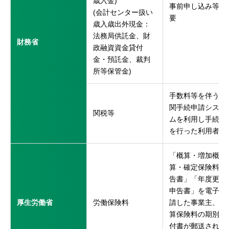
歳入金)
事前申し込み等不
(会計センター扱い
要
歳入歳出外現金：
法務局供託金、財
財務省
政融資資金貸付
金・預託金、裁判
所等保管金)
手数料等を伴う税
関手続申請システ
関税等
ムを利用し手続き
を行った利用者
「概算・増加概
算・確定保険料申
告書」「年度更新
申告書」を電子申
厚生労働省
労働保険料
請した事業主、概
算保険料の期別納
付書が郵送される