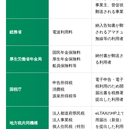
事業主、督促状が
郵送される事業主
納入告知書が郵送
総務省
電波利用料
されるアマチュア
無線等の利用者
国民年金保険料
納付書が郵送され
厚生労働省年金局
厚生年金保険料
る利用者
船員保険料等
電子申告・電子納
申告所得税
税利用のため開始
国税庁
消費税
届出書を税務署に
源泉所得税等
提出した利用者
※
法人都道府県民税
eLTAXのHP上で利
法人事業税
用届出（新規）
地方税共同機構
個人住民税（特別
を提出した利用者