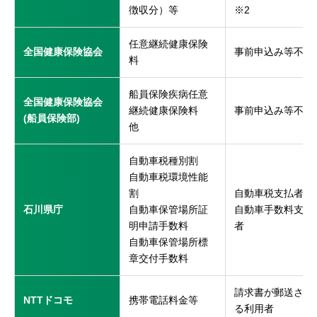
徴収分）等
※2
任意継続健康保険
全国健康保険協会
事前申込み等不要
料
船員保険疾病任意
全国健康保険協会
継続健康保険料
事前申込み等不要
(船員保険部)
他
自動車税種別割
自動車税環境性能
割
自動車税支払者
石川県庁
自動車保管場所証
自動車手数料支払
明申請手数料
者
自動車保管場所標
章交付手数料
請求書が郵送され
NTTドコモ
携帯電話料金等
る利用者