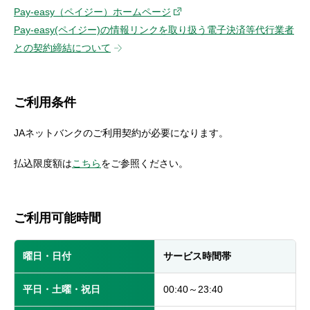
セキュリティ
Pay-easy（ペイジー）ホームページ
Pay-easy(ペイジー)の情報リンクを取り扱う電子決済等代行業者
との契約締結について
使い方
困った時は
ご利用条件
JAネットバンクのご利用契約が必要になります。
払込限度額は
こちら
をご参照ください。
ご利用可能時間
曜日・日付
サービス時間帯
平日・土曜・祝日
00:40～23:40