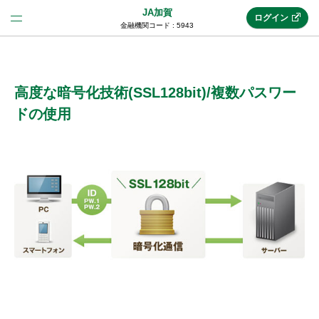
JA加賀
ログイン
金融機関コード : 5943
法人のお客様はこちら
(法人JAネットバンク)
高度な暗号化技術(SSL128bit)/複数パスワー
ドの使用
新規申込み
JAネットバンクトップ
メリット
機能・サービス