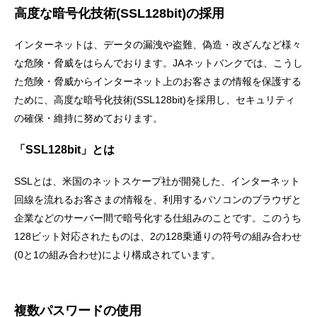
セキュリティ
高度な暗号化技術(SSL128bit)の採用
インターネットは、データの漏洩や盗難、偽造・改ざんなど様々
使い方
な危険・脅威をはらんでおります。JAネットバンクでは、こうし
た危険・脅威からインターネット上のお客さまの情報を保護する
ために、高度な暗号化技術(SSL128bit)を採用し、セキュリティ
困った時は
の確保・維持に努めております。
「SSL128bit」とは
SSLとは、米国のネットスケープ社が開発した、インターネット
回線を流れるお客さまの情報を、利用するパソコンのブラウザと
企業などのサーバー間で暗号化する仕組みのことです。このうち
128ビット対応されたものは、2の128乗通りの符号の組み合わせ
(0と1の組み合わせ)により構成されています。
複数パスワードの使用