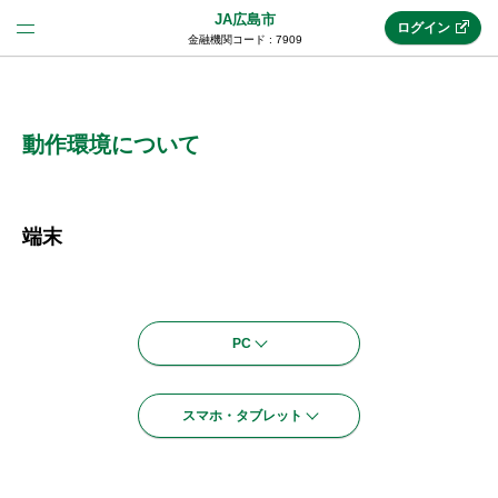
JA広島市
ログイン
金融機関コード : 7909
法人のお客様はこちら
(法人JAネットバンク)
動作環境について
新規申込み
端末
JAネットバンクトップ
PC
メリット
スマホ・タブレット
機能・サービス