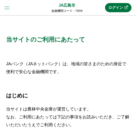
JA広島市
ログイン
金融機関コード : 7909
法人のお客様はこちら
(法人JAネットバンク)
当サイトのご利用にあたって
新規申込み
JAバンク（JAネットバンク）は、地域の皆さまのための身近で
便利で安心な金融機関です。
JAネットバンクトップ
はじめに
メリット
当サイトは農林中央金庫が運営しています。
なお、ご利用にあたっては下記の事項をお読みいただき、ご了解
機能・サービス
いただいたうえでご利用ください。