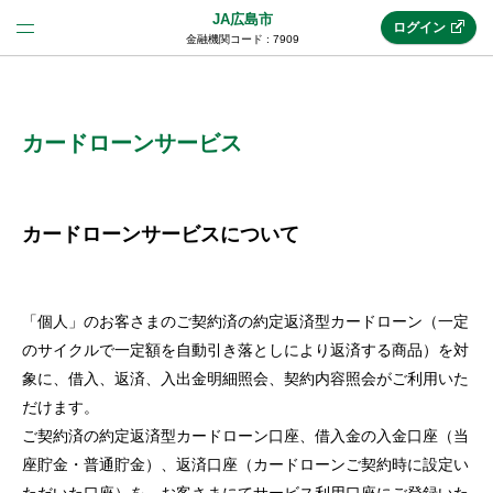
JA広島市
ログイン
金融機関コード : 7909
法人のお客様はこちら
(法人JAネットバンク)
カードローンサービス
新規申込み
カードローンサービスについて
JAネットバンクトップ
「個人」のお客さまのご契約済の約定返済型カードローン（一定
のサイクルで一定額を自動引き落としにより返済する商品）を対
メリット
象に、借入、返済、入出金明細照会、契約内容照会がご利用いた
だけます。
ご契約済の約定返済型カードローン口座、借入金の入金口座（当
機能・サービス
座貯金・普通貯金）、返済口座（カードローンご契約時に設定い