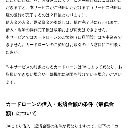
ただいた口座）を、お客さまにてサービス利用口座にご登録いた
セキュリティ
だきますと、本サービスがご利用いただけます（サービス利用口
座の登録が完了するのは２日後となります）。
借入金の入金、返済資金の引落しは、操作完了時に行われます。
使い方
借入・返済の操作完了後は取消および変更はできません。
本サービスではカードローンのご契約（口座開設）はお申込みで
困った時は
きません。カードローンのご契約はお取引のＪＡ窓口にご相談く
ださい。
※本サービスの対象となるカードローンはJAによって異なり、お
取扱いできない場合や一部機能に制限を設けている場合がござい
ます。
カードローンの借入・返済金額の条件（最低金
額）について
JAにより借入・返済金額の条件が異なりますので、以下の「カー