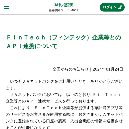
JA利根沼田
ログイン
金融機関コード : 4632
法人のお客様はこちら
(法人JAネットバンク)
ＦｉｎＴｅｃｈ（フィンテック）企業等との
ＡＰＩ連携について
新規申込み
全国からのお知らせ
｜
2024年01月24日
JAネットバンクトップ
いつもＪＡネットバンクをご利用いただき、ありがとうござい
ます。
ＪＡネットバンクにおいては、以下のとおり､ＦｉｎＴｅｃｈ
メリット
企業等とのＡＰＩ連携サービスを行っております。
これにより、ＦｉｎＴｅｃｈ企業等が提供する家計簿アプリ等
のサービスをお客さまが使用する際に、お客さまがＪＡネットバ
機能・サービス
ンクに登録されている口座の残高・入出金明細の情報を連携させ
ることが可能になります。