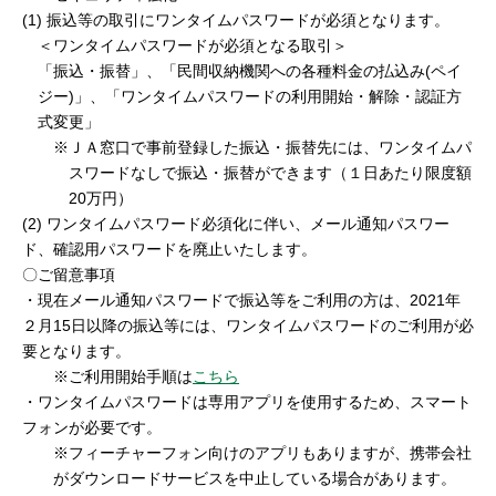
セキュリティ
(1) 振込等の取引にワンタイムパスワードが必須となります。
＜ワンタイムパスワードが必須となる取引＞
「振込・振替」、「民間収納機関への各種料金の払込み(ペイ
使い方
ジー)」、「ワンタイムパスワードの利用開始・解除・認証方
式変更」
※ＪＡ窓口で事前登録した振込・振替先には、ワンタイムパ
困った時は
スワードなしで振込・振替ができます（１日あたり限度額
20万円）
(2) ワンタイムパスワード必須化に伴い、メール通知パスワー
ド、確認用パスワードを廃止いたします。
〇ご留意事項
・現在メール通知パスワードで振込等をご利用の方は、2021年
２月15日以降の振込等には、ワンタイムパスワードのご利用が必
要となります。
※ご利用開始手順は
こちら
・ワンタイムパスワードは専用アプリを使用するため、スマート
フォンが必要です。
※フィーチャーフォン向けのアプリもありますが、携帯会社
がダウンロードサービスを中止している場合があります。