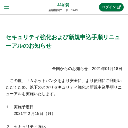
JA加賀
ログイン
金融機関コード : 5943
法人のお客様はこちら
(法人JAネットバンク)
セキュリティ強化および新規申込手順リニュ
ーアルのお知らせ
新規申込み
全国からのお知らせ
｜
2021年01月18日
JAネットバンクトップ
この度、ＪＡネットバンクをより安全に、より便利にご利用い
ただくため、以下のとおりセキュリティ強化と新規申込手順リニ
ューアルを実施いたします。
メリット
１ 実施予定日
2021年２月15日（月）
機能・サービス
２ セキュリティ強化