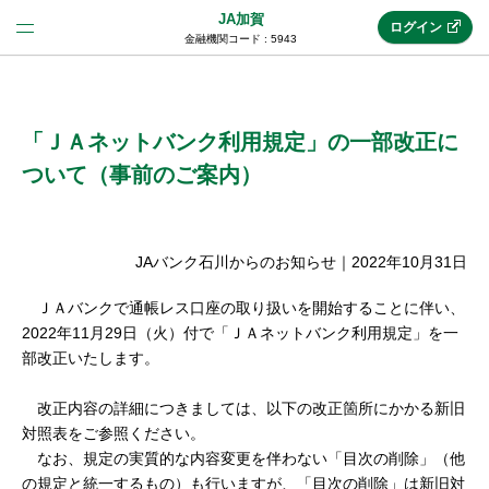
JA加賀
ログイン
金融機関コード : 5943
法人のお客様はこちら
(法人JAネットバンク)
「ＪＡネットバンク利用規定」の一部改正に
ついて（事前のご案内）
新規申込み
JAバンク石川からのお知らせ
｜
2022年10月31日
JAネットバンクトップ
ＪＡバンクで通帳レス口座の取り扱いを開始することに伴い、
2022年11月29日（火）付で「ＪＡネットバンク利用規定」を一
部改正いたします。
メリット
改正内容の詳細につきましては、以下の改正箇所にかかる新旧
対照表をご参照ください。
機能・サービス
なお、規定の実質的な内容変更を伴わない「目次の削除」（他
の規定と統一するもの）も行いますが、「目次の削除」は新旧対