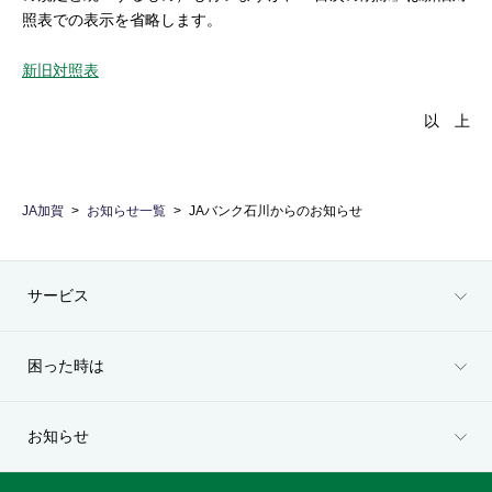
セキュリティ
照表での表示を省略します。
新旧対照表
使い方
以 上
困った時は
JA加賀
お知らせ一覧
JAバンク石川からのお知らせ
サービス
困った時は
お知らせ