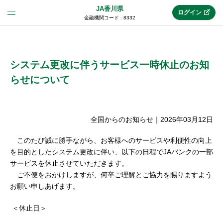
JA香川県
ログイン
金融機関コード : 8332
法人のお客様はこちら
(法人JAネットバンク)
システム更改に伴うサービス一時休止のお知
らせについて
新規申込み
全国からのお知らせ
｜
2026年03月12日
JAネットバンクトップ
このたび誠に勝手ながら、お客様へのサービスや利便性の向上
を目的としたシステム更改に伴い、以下の日程でJAバンクの一部
サービスを休止させていただきます。
メリット
ご不便をおかけしますが、何卒ご理解とご協力を賜りますよう
お願い申しあげます。
機能・サービス
＜休止日＞